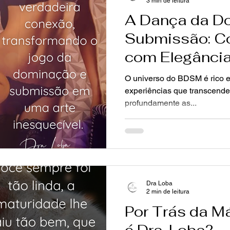
3 min de leitura
A Dança da D
Submissão: C
com Elegânci
O universo do BDSM é rico e
experiências que transcende
profundamente as...
Dra Loba
2 min de leitura
Por Trás da M
é Dra. Loba?