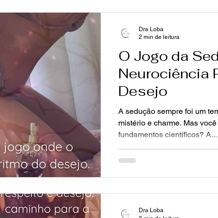
Dra Loba
2 min de leitura
O Jogo da Sed
Neurociência 
Desejo
A sedução sempre foi um tem
mistério e charme. Mas você
fundamentos científicos? A...
Dra Loba